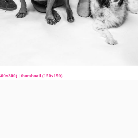
300x300)
|
thumbnail (150x150)